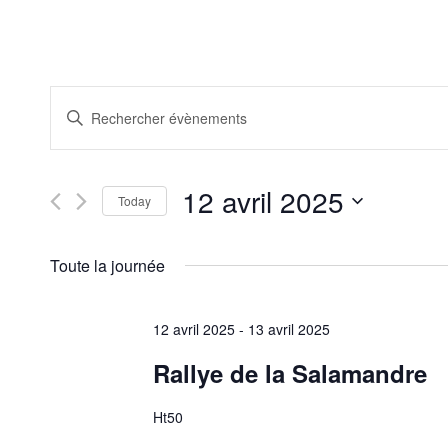
Recherche
Saisir
et
mot-
clé.
navigation
Rechercher
de
Évènements
12 avril 2025
par
Today
vues
mot-
Sélectionnez
Évènements
clé.
une
Toute la journée
date.
12 avril 2025
-
13 avril 2025
Rallye de la Salamandre
Ht50