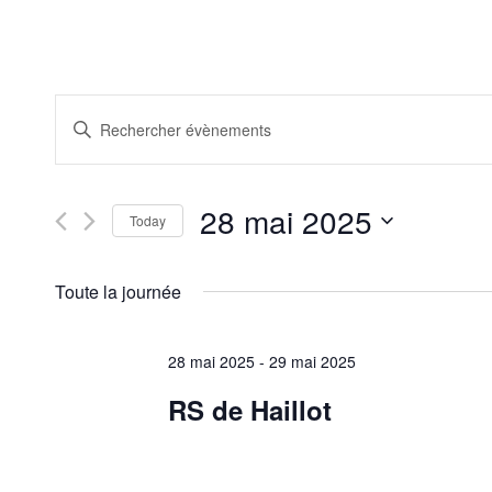
Recherche
Saisir
et
mot-
clé.
navigation
Rechercher
de
Évènements
28 mai 2025
par
Today
vues
mot-
Sélectionnez
Évènements
clé.
une
Toute la journée
date.
28 mai 2025
-
29 mai 2025
RS de Haillot