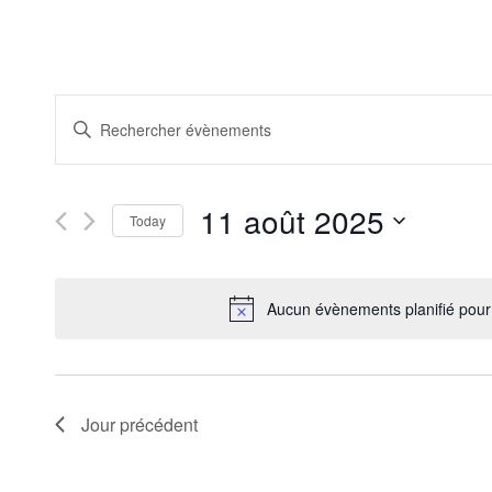
Recherche
Saisir
et
mot-
clé.
navigation
Rechercher
de
Évènements
11 août 2025
par
Today
vues
mot-
Sélectionnez
Évènements
clé.
une
date.
Aucun évènements planifié pour
Jour précédent