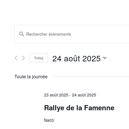
Recherche
Saisir
et
mot-
clé.
navigation
Rechercher
de
Évènements
24 août 2025
par
Today
vues
mot-
Sélectionnez
Évènements
clé.
une
Toute la journée
date.
23 août 2025
-
24 août 2025
Rallye de la Famenne
Na03