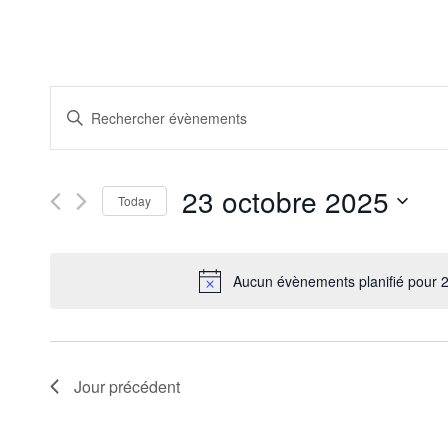
Recherche
Saisir
et
mot-
clé.
navigation
Rechercher
de
Évènements
23 octobre 2025
par
Today
vues
mot-
Sélectionnez
Évènements
clé.
une
date.
Aucun évènements planifié pour 
Jour précédent