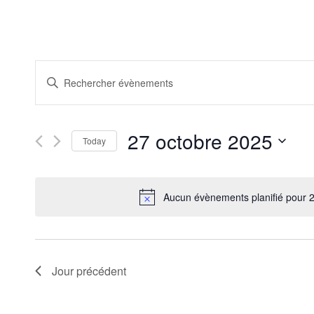
Recherche
Saisir
et
mot-
clé.
navigation
Rechercher
de
Évènements
27 octobre 2025
par
Today
vues
mot-
Sélectionnez
Évènements
clé.
une
date.
Aucun évènements planifié pour 
Jour précédent