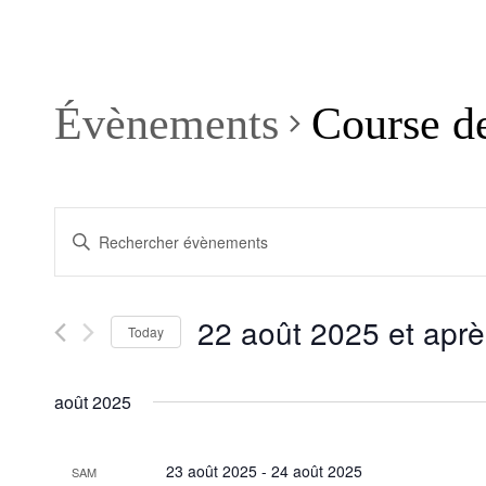
Évènements
Course de
Recherche
Saisir
et
mot-
clé.
navigation
Rechercher
de
Évènements
22 août 2025 et aprè
par
Today
vues
mot-
Sélectionnez
Évènements
clé.
une
août 2025
date.
23 août 2025
-
24 août 2025
SAM