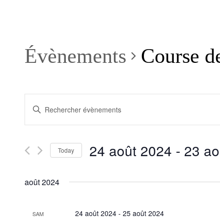
Évènements
Course de
Recherche
Saisir
et
mot-
clé.
navigation
Rechercher
de
Évènements
24 août 2024
 - 
23 ao
par
Today
vues
mot-
Sélectionnez
Évènements
clé.
une
août 2024
date.
24 août 2024
-
25 août 2024
SAM