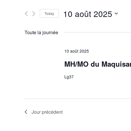
Rechercher
de
Évènements
10 août 2025
par
Today
vues
mot-
Sélectionnez
Évènements
clé.
une
Toute la journée
date.
10 août 2025
MH/MO du Maquisa
Lg37
Jour précédent