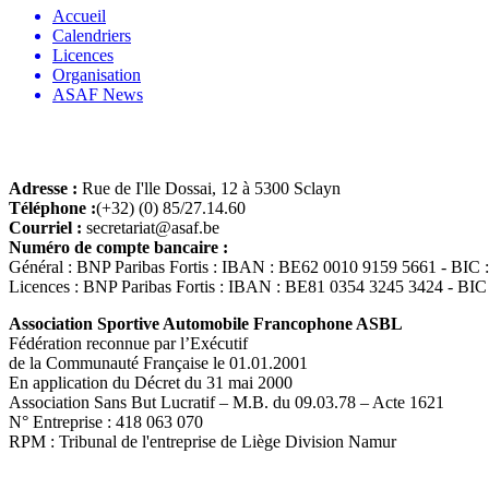
Accueil
Calendriers
Licences
Organisation
ASAF News
Adresse :
Rue de I'lle Dossai, 12 à 5300 Sclayn
Téléphone :
(+32) (0) 85/27.14.60
Courriel :
secretariat@asaf.be
Numéro de compte bancaire :
Général : BNP Paribas Fortis : IBAN : BE62 0010 9159 5661 - B
Licences : BNP Paribas Fortis : IBAN : BE81 0354 3245 3424 - 
Association Sportive Automobile Francophone ASBL
Fédération reconnue par l’Exécutif
de la Communauté Française le 01.01.2001
En application du Décret du 31 mai 2000
Association Sans But Lucratif – M.B. du 09.03.78 – Acte 1621
N° Entreprise : 418 063 070
RPM : Tribunal de l'entreprise de Liège Division Namur