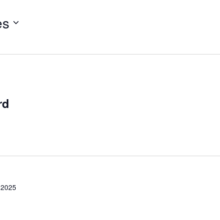
ès
rd
 2025