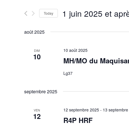
Rechercher
de
Évènements
1 juin 2025 et apr
par
Today
vues
mot-
Sélectionnez
Évènements
clé.
une
août 2025
date.
10 août 2025
DIM
10
MH/MO du Maquisa
Lg37
septembre 2025
12 septembre 2025
-
13 septembre
VEN
12
R4P HRF