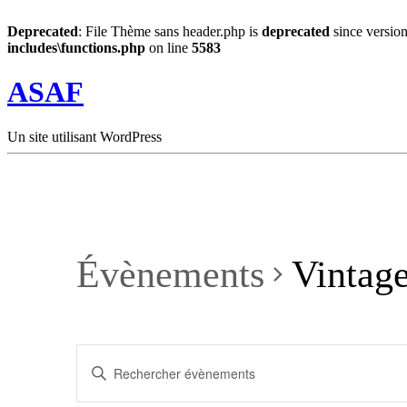
Deprecated
: File Thème sans header.php is
deprecated
since version
includes\functions.php
on line
5583
ASAF
Un site utilisant WordPress
Évènements
Vintag
Recherche
Saisir
et
mot-
clé.
navigation