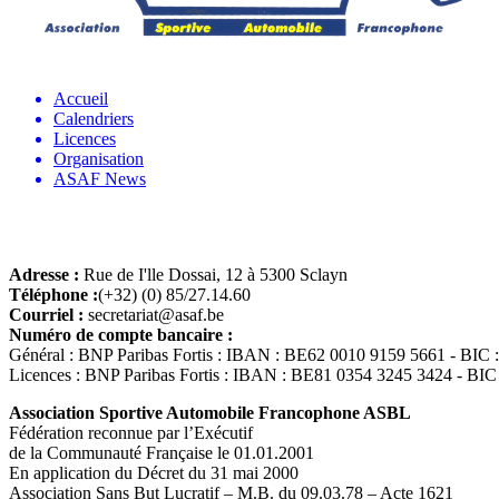
Accueil
Calendriers
Licences
Organisation
ASAF News
Adresse :
Rue de I'lle Dossai, 12 à 5300 Sclayn
Téléphone :
(+32) (0) 85/27.14.60
Courriel :
secretariat@asaf.be
Numéro de compte bancaire :
Général : BNP Paribas Fortis : IBAN : BE62 0010 9159 5661 - B
Licences : BNP Paribas Fortis : IBAN : BE81 0354 3245 3424 - 
Association Sportive Automobile Francophone ASBL
Fédération reconnue par l’Exécutif
de la Communauté Française le 01.01.2001
En application du Décret du 31 mai 2000
Association Sans But Lucratif – M.B. du 09.03.78 – Acte 1621