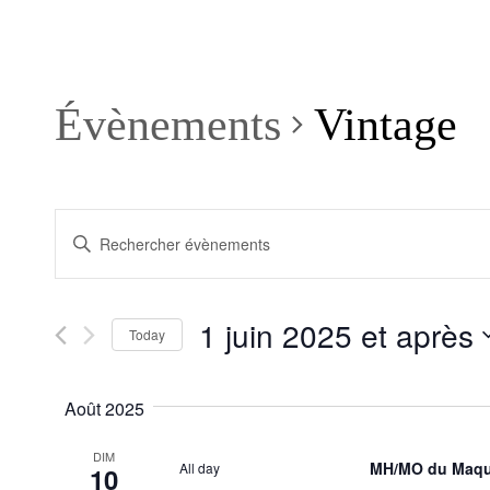
Évènements
Vintage
Recherche
Saisir
et
mot-
clé.
navigation
Rechercher
de
Évènements
1 juin 2025 et après
par
Today
vues
mot-
Sélectionnez
Évènements
clé.
la
date
Août 2025
DIM
MH/MO du Maqu
All day
10