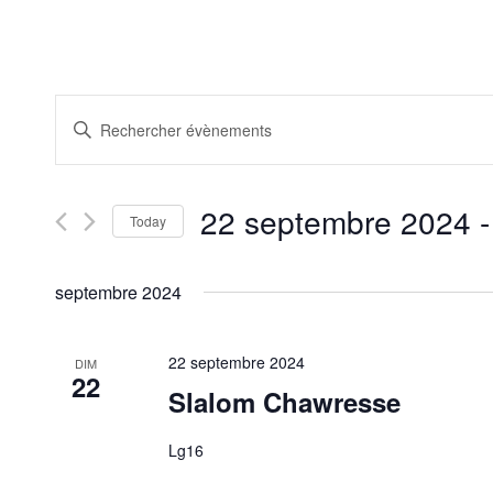
Recherche
Saisir
et
mot-
clé.
navigation
Rechercher
de
Évènements
22 septembre 2024
 -
par
Today
vues
mot-
Sélectionnez
Évènements
clé.
une
septembre 2024
date.
22 septembre 2024
DIM
22
Slalom Chawresse
Lg16