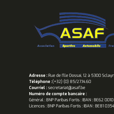
Adresse :
Rue de I'lle Dossai, 12 à 5300 Sclay
Téléphone :
(+32) (0) 85/27.14.60
Courriel :
secretariat@asaf.be
Numéro de compte bancaire :
Général : BNP Paribas Fortis : IBAN : BE62 001
Licences : BNP Paribas Fortis : IBAN : BE81 03