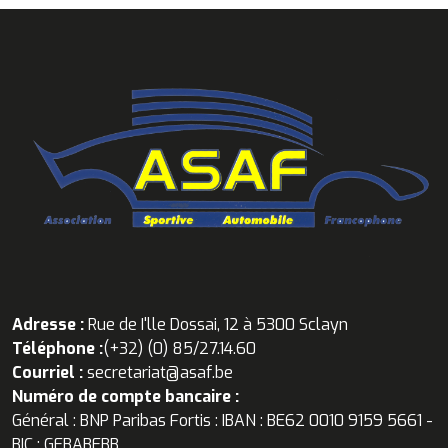
Adresse :
Rue de I'lle Dossai, 12 à 5300 Sclayn
Téléphone :
(+32) (0) 85/27.14.60
Courriel :
secretariat@asaf.be
Numéro de compte bancaire :
Général : BNP Paribas Fortis : IBAN : BE62 0010 9159 5661 -
BIC : GEBABEBB