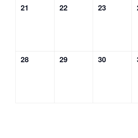
0
0
0
21
22
23
évènement,
évènement,
évènement
0
0
0
28
29
30
évènement,
évènement,
évènement