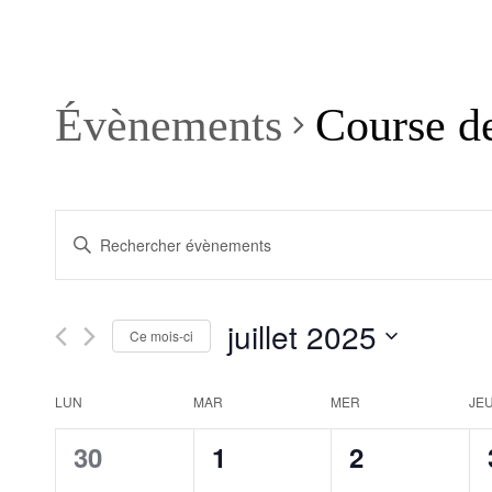
Évènements
Course de
Recherche
Saisir
et
mot-
clé.
navigation
Rechercher
de
Évènements
juillet 2025
par
Ce mois-ci
vues
mot-
Sélectionnez
Évènements
clé.
une
Calendrier
LUN
MAR
MER
JE
date.
de
0
0
0
30
1
2
Évènements