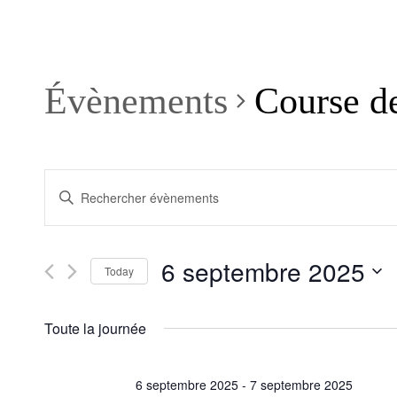
Évènements
Course de
Recherche
Saisir
et
mot-
clé.
navigation
Rechercher
de
Évènements
6 septembre 2025
par
Today
vues
mot-
Sélectionnez
Évènements
clé.
une
Toute la journée
date.
6 septembre 2025
-
7 septembre 2025