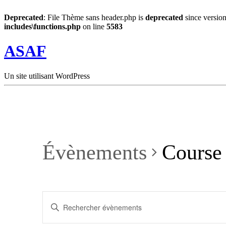
Deprecated
: File Thème sans header.php is
deprecated
since version
includes\functions.php
on line
5583
ASAF
Un site utilisant WordPress
Évènements
Course 
Recherche
Saisir
et
mot-
clé.
navigation