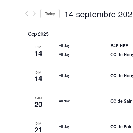
Rechercher
de
Évènements
14 septembre 202
par
Today
vues
mot-
Sélectionnez
Évènements
clé.
la
date
Sep 2025
R4P HRF
All day
DIM
14
CC de Hou
All day
DIM
CC de Hou
All day
14
SAM
CC de Sain
All day
20
DIM
CC de Sain
All day
21