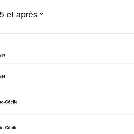
5 et après
yet
yet
te-Cécile
te-Cécile