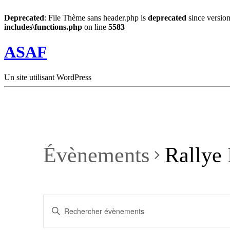
Deprecated
: File Thème sans header.php is
deprecated
since version
includes\functions.php
on line
5583
ASAF
Un site utilisant WordPress
Évènements
Rallye
Recherche
Saisir
et
mot-
clé.
navigation