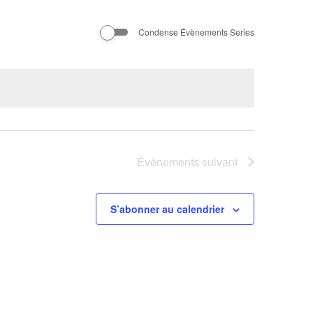
Évènement
Condense Évènements Series
Évènements
suivant
S’abonner au calendrier