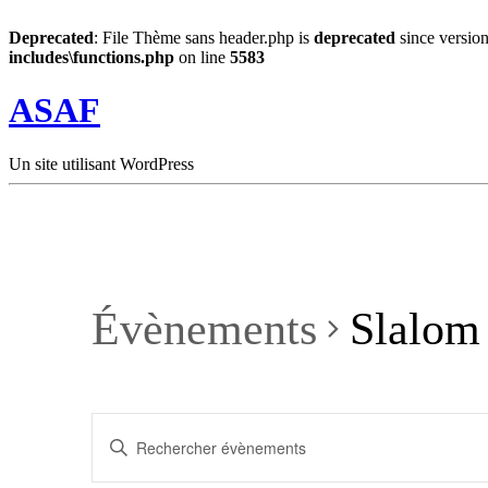
Deprecated
: File Thème sans header.php is
deprecated
since version
includes\functions.php
on line
5583
ASAF
Un site utilisant WordPress
Évènements
Slalom
Recherche
Saisir
et
mot-
clé.
navigation