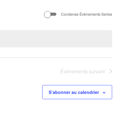
Évènement
Condense Évènements Series
Évènements
suivant
S’abonner au calendrier