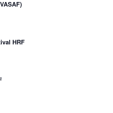
(VASAF)
tival HRF
F