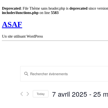
Deprecated
: File Thème sans header.php is
deprecated
since version
includes\functions.php
on line
5583
ASAF
Un site utilisant WordPress
Recherche
Saisir
et
mot-
clé.
navigation
Rechercher
de
Évènements
7 avril 2025
 - 
25 m
par
Today
vues
mot-
Sélectionnez
Évènements
clé.
une