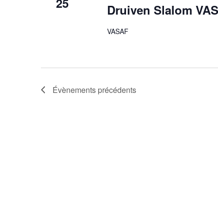
25
Druiven Slalom VA
VASAF
Évènements
précédents