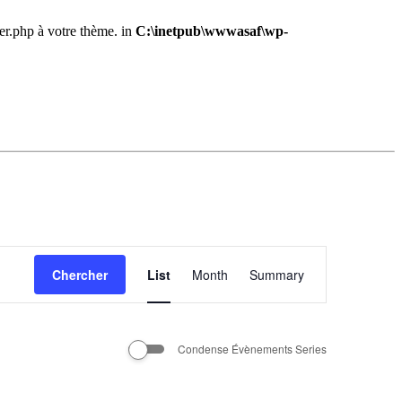
der.php à votre thème. in
C:\inetpub\wwwasaf\wp-
Navigation
Chercher
List
Month
de
Summary
vues
Évènement
Condense Évènements Series