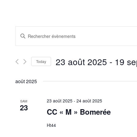
Recherche
Saisir
et
mot-
clé.
navigation
Rechercher
de
Évènements
23 août 2025
 - 
19 se
par
Today
vues
mot-
Sélectionnez
Évènements
clé.
une
août 2025
date.
23 août 2025
-
24 août 2025
SAM
23
CC « M » Bomerée
Ht44