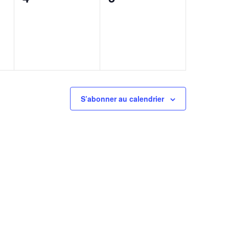
,
évènement,
évènement,
S’abonner au calendrier