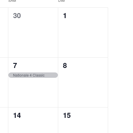
SAM
DIM
0
0
30
1
,
évènement,
évènement,
1
0
7
8
,
évènement,
évènement,
Nationale 4 Classic
0
0
14
15
,
évènement,
évènement,