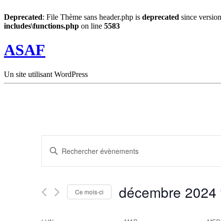
Deprecated
: File Thème sans header.php is
deprecated
since version
includes\functions.php
on line
5583
ASAF
Un site utilisant WordPress
Recherche
Saisir
et
mot-
clé.
navigation
Rechercher
de
Évènements
décembre 2024
par
Ce mois-ci
vues
mot-
Sélectionnez
Évènements
clé.
une