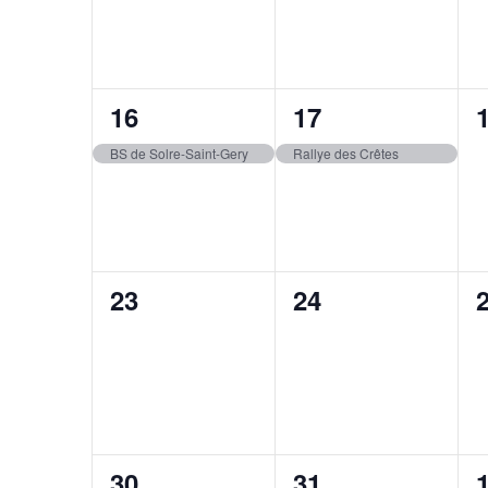
1
1
16
17
évènement,
évènement,
BS de Solre-Saint-Gery
Rallye des Crêtes
0
0
23
24
évènement,
évènement,
0
0
30
31