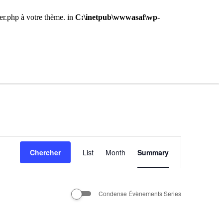
der.php à votre thème. in
C:\inetpub\wwwasaf\wp-
Navigation
Chercher
List
Month
de
Summary
vues
Évènement
Condense Évènements Series