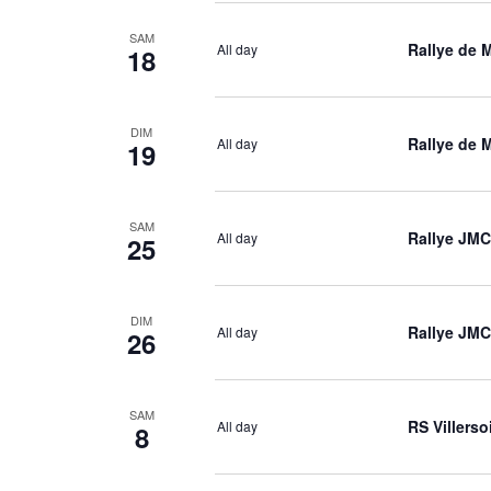
SAM
Rallye de M
All day
18
DIM
Rallye de M
All day
19
SAM
Rallye JMC
All day
25
DIM
Rallye JMC
All day
26
SAM
RS Villerso
All day
8