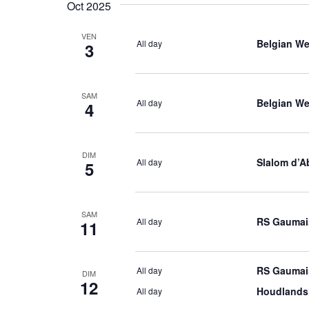
date
Oct 2025
VEN
Belgian We
All day
3
SAM
Belgian We
All day
4
DIM
Slalom d’A
All day
5
SAM
RS Gaumai
All day
11
RS Gaumai
All day
DIM
12
Houdlands
All day