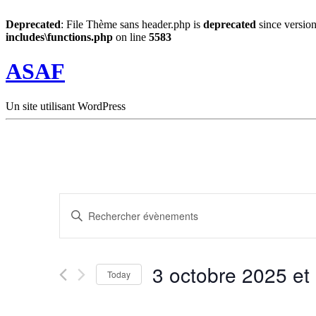
Deprecated
: File Thème sans header.php is
deprecated
since version
includes\functions.php
on line
5583
ASAF
Un site utilisant WordPress
Recherche
Saisir
et
mot-
clé.
navigation
Rechercher
de
Évènements
3 octobre 2025 et
par
Today
vues
mot-
Sélectionnez
Évènements
clé.
la