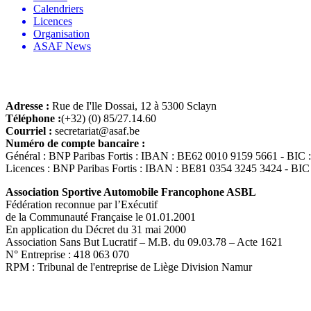
Calendriers
Licences
Organisation
ASAF News
Adresse :
Rue de I'lle Dossai, 12 à 5300 Sclayn
Téléphone :
(+32) (0) 85/27.14.60
Courriel :
secretariat@asaf.be
Numéro de compte bancaire :
Général : BNP Paribas Fortis : IBAN : BE62 0010 9159 5661 - B
Licences : BNP Paribas Fortis : IBAN : BE81 0354 3245 3424 - 
Association Sportive Automobile Francophone ASBL
Fédération reconnue par l’Exécutif
de la Communauté Française le 01.01.2001
En application du Décret du 31 mai 2000
Association Sans But Lucratif – M.B. du 09.03.78 – Acte 1621
N° Entreprise : 418 063 070
RPM : Tribunal de l'entreprise de Liège Division Namur