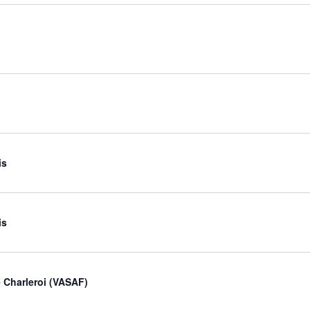
is
is
 Charleroi (VASAF)