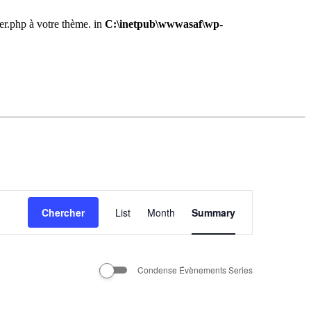
der.php à votre thème. in
C:\inetpub\wwwasaf\wp-
Navigation
Chercher
List
Month
de
Summary
vues
Évènement
Condense Évènements Series