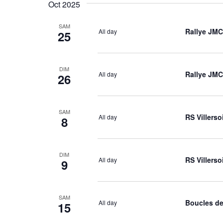
date
Oct 2025
SAM
Rallye JMC
All day
25
DIM
Rallye JMC
All day
26
SAM
RS Villerso
All day
8
DIM
RS Villerso
All day
9
SAM
Boucles de
All day
15