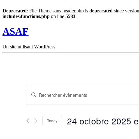
Deprecated
: File Thème sans header.php is
deprecated
since version
includes\functions.php
on line
5583
ASAF
Un site utilisant WordPress
Recherche
Saisir
et
mot-
clé.
navigation
Rechercher
de
Évènements
24 octobre 2025 e
par
Today
vues
mot-
Sélectionnez
Évènements
clé.
la