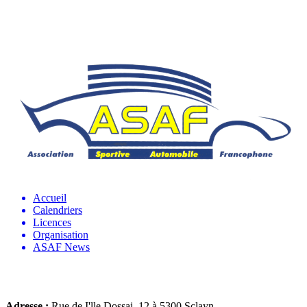
Accueil
Calendriers
Licences
Organisation
ASAF News
Adresse :
Rue de I'lle Dossai, 12 à 5300 Sclayn