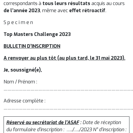
correspondant
s
à
tous leurs résultats
acquis au cours
de l’année 2023
, même avec
effet rétroactif
.
S p e c i m e n
Top Masters Challenge 2023
BULLETIN D’INSCRIPTION
A renvoyer au plus tôt (au plus tard, le 31 mai 2023).
Je, soussigné(e),
Nom / Prénom :
…………………………………………………………………………………………
Adresse complète :
………………………………………………………………………………………
Réservé au secrétariat de l’ASAF
:
Date de réception
du formulaire d’inscription : …../…../2023
N° d’inscription :