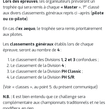
Lors des épreuves
, les organisateurs prévoiront un
er
trophée qui sera remis à chaque
« Master
», 1
classé
aux divers classements généraux repris ci -après (
pilote
ou co-pilote
).
En cas d’
ex aequo
, le trophée sera remis prioritairement
aux pilotes.
Les
classements généraux
établis lors de chaque
épreuve, seront au nombre de
4
:
Le classement des Divisions
1, 2 et 3
confondues ;
Le classement de la Division
4
;
Le classement de la Division
PH Classic
;
Le classement de la Division
PH S/R
.
(Voir « classes », au point 5. du présent communiqué)
N.B. :
Il est bien entendu que ce challenge sera
complémentaire aux championnats traditionnels et ne les
modifiera, en rien.