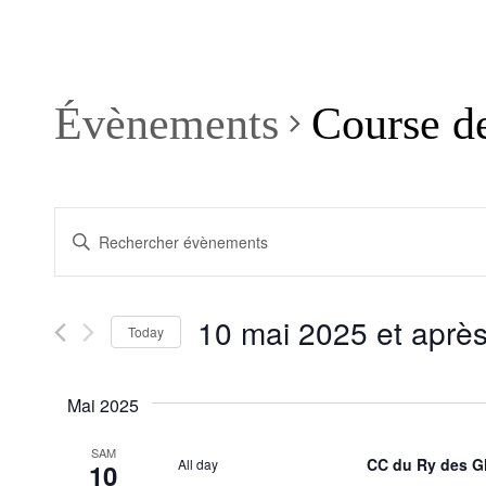
Évènements
Course de
Recherche
Saisir
et
mot-
clé.
navigation
Rechercher
de
Évènements
10 mai 2025 et aprè
par
Today
vues
mot-
Sélectionnez
Évènements
clé.
la
date
Mai 2025
SAM
CC du Ry des G
All day
10