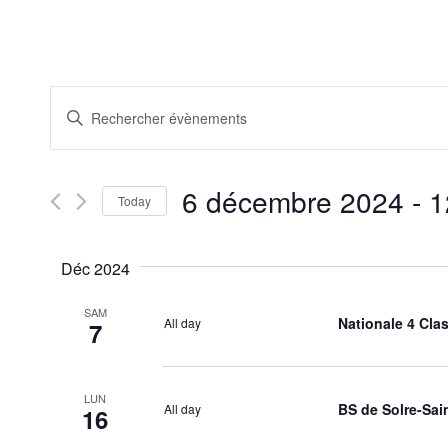
Recherche
Saisir
et
mot-
clé.
navigation
Rechercher
de
Évènements
6 décembre 2024
 - 
1
par
Today
vues
mot-
Sélectionnez
Évènements
clé.
la
date
Déc 2024
SAM
Nationale 4 Cla
All day
7
LUN
BS de Solre-Sai
All day
16