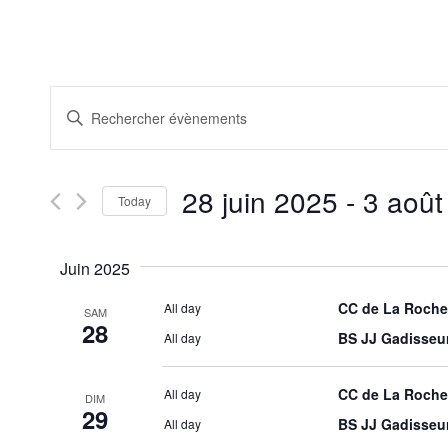
Recherche
Saisir
et
mot-
clé.
navigation
Rechercher
de
Évènements
28 juin 2025
 - 
3 août
par
Today
vues
mot-
Sélectionnez
Évènements
clé.
la
date
Juin 2025
CC de La Roche
All day
SAM
28
BS JJ Gadisseu
All day
CC de La Roche
All day
DIM
29
BS JJ Gadisseu
All day