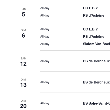
CC E.B.V.
All day
SAM
5
RS d’Achêne
All day
CC E.B.V.
All day
DIM
6
RS d’Achêne
All day
Slalom Van Boc
All day
SAM
BS de Bercheux
All day
12
DIM
BS de Bercheux
All day
13
DIM
BS Solre-Saint-
All day
20