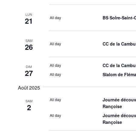
LUN
BS Solre-Saint-
All day
21
SAM
CC de la Cambu
All day
26
CC de la Cambu
All day
DIM
27
Slalom de Flém
All day
Août 2025
Journée découve
All day
SAM
2
Rançoise
Journée découve
All day
Rançoise